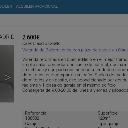
QUILER
ALQUILER VACACIONAL
ADRID
2.600€
Calle Claudio Coello
Vivienda de 3 dormitorios con plaza de garaje en Clau
Vivienda reformada en buen edificio en el mejor tramo 
amplio salón comedor con suelo de mármol, cocina 
amueblada y equipada con acceso a tendedero, dormito
>
dormitorios que comparten un baño. Suelos de mader
dormitorios y en pasillo, aire acondicionado por condu
radiante y 1 plaza de garaje en el mismo edificio.
Conserjería de 9.00-20.00 de lunes a viernes y sábados
Referencia:
Superficie:
136582
120m²
Garaje:
Tipo garaje: