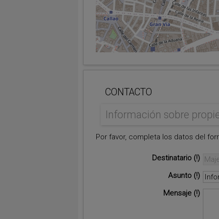
+
−
⇧
CONTACTO
©
OpenStreetMap
contributors
Información sobre propi
i
Por favor, completa los datos del form
Destinatario
Asunto
Mensaje