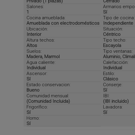
Privado (1 plazas)
Cerrado
Salones:
Armarios empo
1
Sí
Cocina amueblada:
Tipo de cocina:
Amueblada con electrodomésticos
Independiente
Ubicación:
Situación:
Interior
Céntrico
Altura techos:
Tipo techo:
Altos
Escayola
Suelos:
Tipo ventanas:
Madera, Marmol
Aluminio, Climal
Agua caliente:
Calefacción:
Individual
Individual
Ascensor:
Estilo:
Sí
Clásico
Estado conservacion:
Conserje:
Bueno
Sí
Comunidad mensual:
IBI:
(Comunidad Incluida)
(IBI incluido)
Frigorífico:
Lavadora:
Sí
Sí
Horno:
Sí