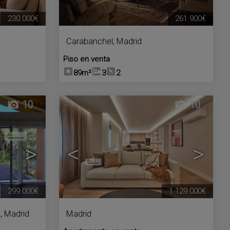
230.000€
261.900€
Carabanchel
,
Madrid
Piso en venta
89m²
3
2
10
10
>
<
>
299.000€
1.129.000€
s
,
Madrid
Madrid