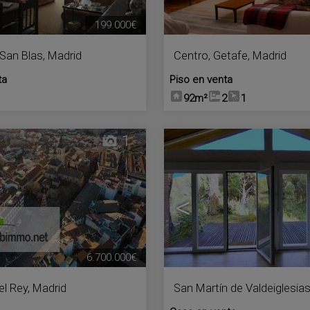
199.000€
San Blas
,
Madrid
Centro
,
Getafe
,
Madrid
ta
Piso en venta
92m²
2
1
1
<
6.700.000€
el Rey
,
Madrid
San Martín de Valdeiglesia