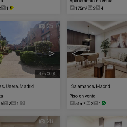
ta
Apartamento en venta
2
1
175m²
3
4
25
>
<
475.000€
es
,
Usera
,
Madrid
Salamanca
,
Madrid
ta
Piso en venta
5
2
1
51m²
2
1
28