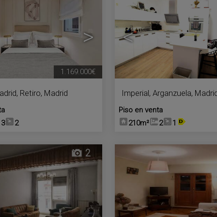
>
<
1.169.000€
adrid
,
Retiro
,
Madrid
Imperial
,
Arganzuela
,
Madri
ta
Piso en venta
3
2
210m²
2
1
2