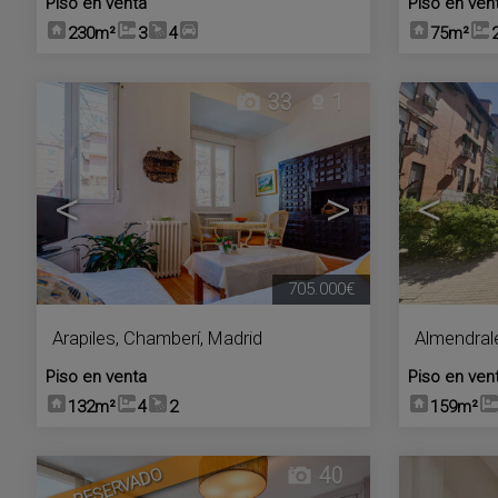
Piso en venta
Piso en ven
230m²
3
4
75m²
33
1
<
>
<
705.000€
Arapiles
,
Chamberí
,
Madrid
Almendral
Piso en venta
Piso en ven
132m²
4
2
159m²
40
RESERVADO