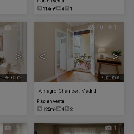
Piso en venta
114m²
4
1
15
40
1
>
<
>
869.000€
900.000€
Almagro
,
Chamberí
,
Madrid
Piso en venta
125m²
4
2
13
1