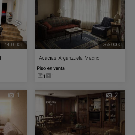
>
440.000€
265.000€
d
Acacias
,
Arganzuela
,
Madrid
Piso en venta
1
1
1
2