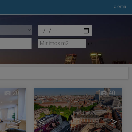
Idioma
m²
20
40
>
<
>