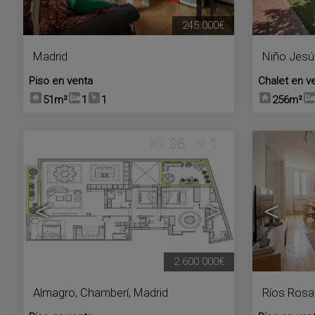
245.000€
Madrid
Niño Jesú
Piso en venta
Chalet en v
51m²
1
1
256m²
36
1
<
>
<
2.600.000€
Almagro
,
Chamberí
,
Madrid
Ríos Rosa