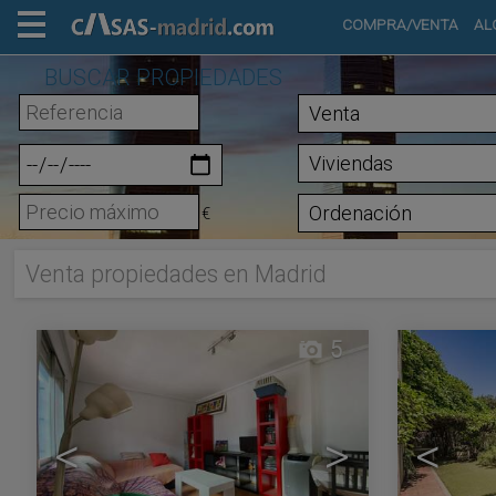
COMPRA/VENTA
AL
BUSCAR PROPIEDADES
€
Venta propiedades en Madrid
5
<
>
<