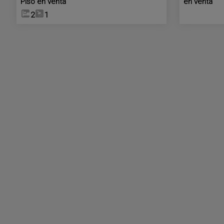
Piso en venta
en venta
2
1