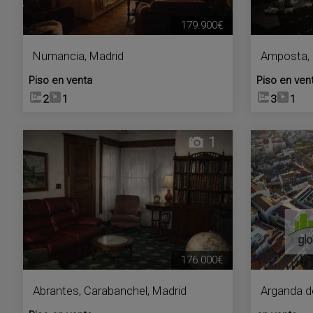
179.900€
Numancia
,
Madrid
Amposta
,
Piso en venta
Piso en ven
2
1
3
1
1
176.000€
Abrantes
,
Carabanchel
,
Madrid
Arganda d