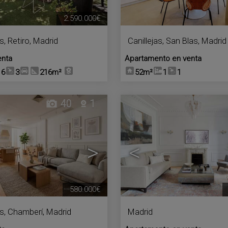
2.590.000€
s
,
Retiro
,
Madrid
Canillejas
,
San Blas
,
Madrid
enta
Apartamento en venta
6
3
216m²
52m²
1
1
40
1
>
<
580.000€
s
,
Chamberí
,
Madrid
Madrid