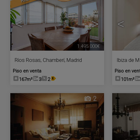
<
>
<
1.495.000€
Ríos Rosas
,
Chamberí
,
Madrid
Ibiza de M
Piso en venta
Piso en ven
167m²
3
2
101m²
2