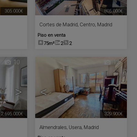
305.000€
805.000€
Cortes de Madrid
,
Centro
,
Madrid
Piso en venta
75m²
2
2
10
12
>
<
>
2.695.000€
329.900€
Almendrales
,
Usera
,
Madrid