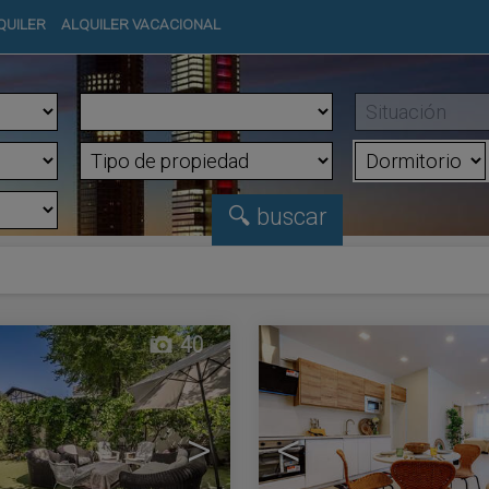
QUILER
ALQUILER VACACIONAL
40
>
<