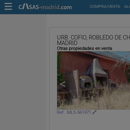
COMPRA/VENTA
AL
URB. COFIO, ROBLEDO DE CH
MADRID
Otras propiedades en venta
<
Ref.. MLS-561971
🔗