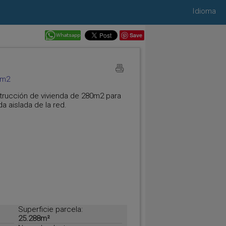
Idioma
Save
0m2
strucción de vivienda de 280m2 para
a aislada de la red.
Superficie parcela:
25.288m²